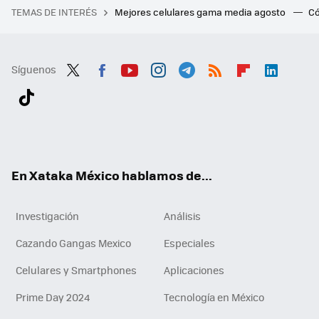
TEMAS DE INTERÉS
Mejores celulares gama media agosto
Có
Síguenos
Twit
Fac
You
Inst
Tele
RSS
Flip
Link
ter
ebo
tub
agr
gra
boa
edI
Tikt
ok
e
am
m
rd
n
ok
En Xataka México hablamos de...
Investigación
Análisis
Cazando Gangas Mexico
Especiales
Celulares y Smartphones
Aplicaciones
Prime Day 2024
Tecnología en México