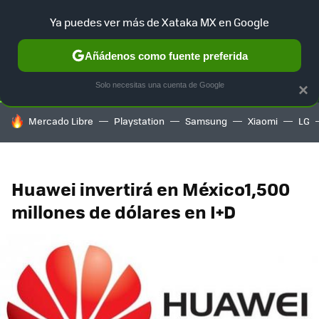
Ya puedes ver más de Xataka MX en Google
SELECCIÓN
GAMING
HOME
AUTO
TERRITORIO SAM
Añádenos como fuente preferida
Solo necesitas una cuenta de Google
×
HOY SE HABLA DE
Mercado Libre
Playstation
Samsung
Xiaomi
LG
Huawei invertirá en México1,500
millones de dólares en I+D