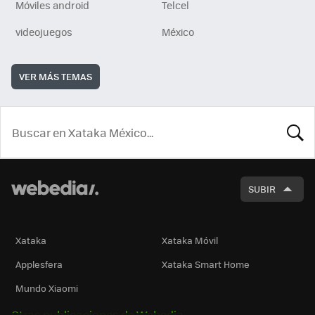
Móviles android
Telcel
videojuegos
México
VER MÁS TEMAS
BUSCA
SUBIR
Xataka
Xataka Móvil
Applesfera
Xataka Smart Home
Mundo Xiaomi
Otras publicaciones de Webedia