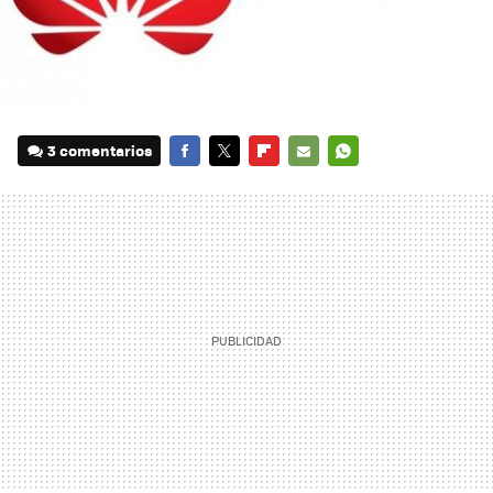
3 comentarios
FACEBOOK
TWITTER
FLIPBOARD
E-
WHATSAPP
MAIL