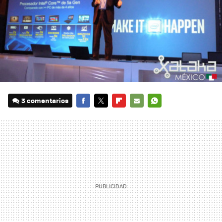
3 comentarios
FACEBOOK
TWITTER
FLIPBOARD
E-
WHATSAPP
MAIL