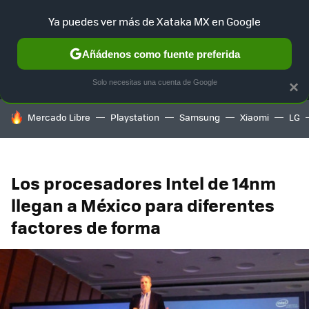
Ya puedes ver más de Xataka MX en Google
MENÚ
NUEVO
Añádenos como fuente preferida
SELECCIÓN
GAMING
HOME
AUTO
TERRITORIO SAM
Solo necesitas una cuenta de Google
×
HOY SE HABLA DE
Mercado Libre
Playstation
Samsung
Xiaomi
LG
Los procesadores Intel de 14nm
llegan a México para diferentes
factores de forma