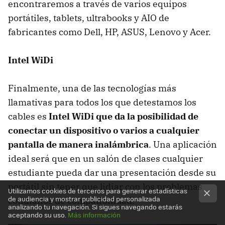
encontraremos a través de varios equipos
portátiles, tablets, ultrabooks y AIO de
fabricantes como Dell, HP, ASUS, Lenovo y Acer.
Intel WiDi
Finalmente, una de las tecnologías más
llamativas para todos los que detestamos los
cables es
Intel WiDi que da la posibilidad de
conectar un dispositivo o varios a cualquier
pantalla de manera inalámbrica
. Una aplicación
ideal será que en un salón de clases cualquier
estudiante pueda dar una presentación desde su
portátil sin tener que lidiar con los problemas
Utilizamos cookies de terceros para generar estadísticas
de audiencia y mostrar publicidad personalizada
cotidianos de compatibilidad.
analizando tu navegación. Si sigues navegando estarás
aceptando su uso.
Más información