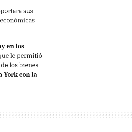
eportara sus
s económicas
y en los
que le permitió
 de los bienes
a York con la