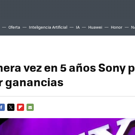
Oferta
Inteligencia Artificial
IA
Huawei
Honor
N
mera vez en 5 años Sony 
r ganancias
FACEBOOK
TWITTER
FLIPBOARD
E-
MAIL