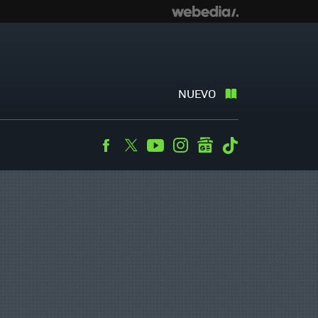
NUEVO
Facebook
Twitter
Youtube
Instagram
googlenews
Tiktok