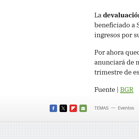
La
devaluación
beneficiado a 
ingresos por s
Por ahora qued
anunciará de m
trimestre de es
Fuente |
BGR
TEMAS
Eventos
FACEBOOK
TWITTER
FLIPBOARD
E-
MAIL