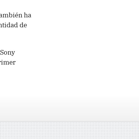
 también ha
ntidad de
 Sony
primer