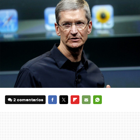
2 comentarios
FACEBOOK
TWITTER
FLIPBOARD
E-
WHATSAPP
MAIL