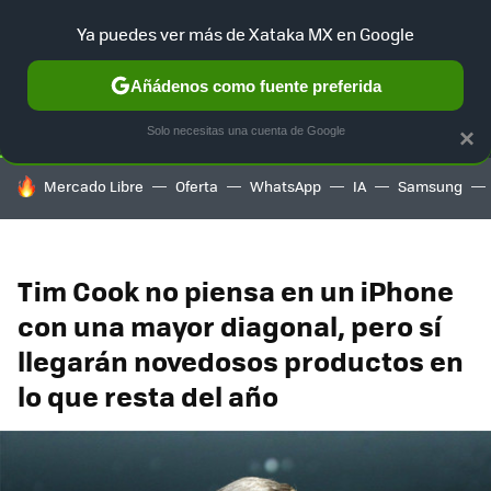
Ya puedes ver más de Xataka MX en Google
SELECCIÓN
GAMING
HOME
AUTO
TERRITORIO SAM
Añádenos como fuente preferida
Solo necesitas una cuenta de Google
×
HOY SE HABLA DE
Mercado Libre
Oferta
WhatsApp
IA
Samsung
Tim Cook no piensa en un iPhone
con una mayor diagonal, pero sí
llegarán novedosos productos en
lo que resta del año