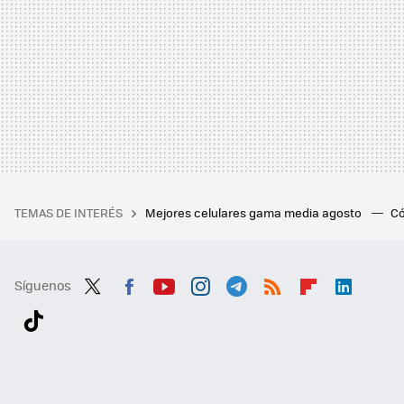
TEMAS DE INTERÉS
Mejores celulares gama media agosto
Có
Síguenos
Twit
Fac
You
Inst
Tele
RSS
Flip
Link
ter
ebo
tub
agr
gra
boa
edI
Tikt
ok
e
am
m
rd
n
ok