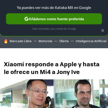
Ya puedes ver más de Xataka MX en Google
SELECCIÓN
GAMING
HOME
AUTO
TERRITORIO SAM
Añádenos como fuente preferida
Solo necesitas una cuenta de Google
×
HOY SE HABLA DE
Mercado Libre
Motorola
Oferta
Inteligencia Artificial
Xiaomi responde a Apple y hasta
le ofrece un Mi4 a Jony Ive