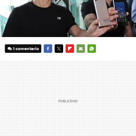
1 comentario
FACEBOOK
TWITTER
FLIPBOARD
E-
WHATSAPP
MAIL