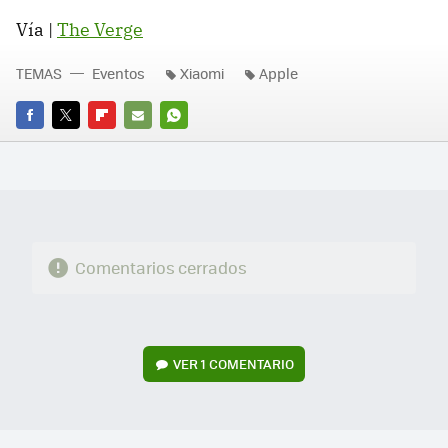
Vía |
The Verge
TEMAS
Eventos
Xiaomi
Apple
FACEBOOK
TWITTER
FLIPBOARD
E-
WHATSAPP
MAIL
Comentarios cerrados
VER
1 COMENTARIO