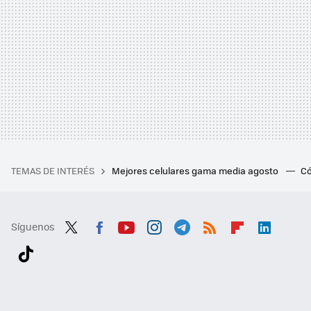
TEMAS DE INTERÉS
Mejores celulares gama media agosto
Có
Síguenos
Twit
Fac
You
Inst
Tele
RSS
Flip
Link
ter
ebo
tub
agr
gra
boa
edI
Tikt
ok
e
am
m
rd
n
ok