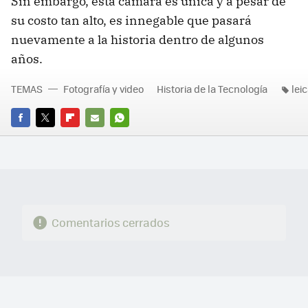
Sin embargo, esta cámara es única y a pesar de
su costo tan alto, es innegable que pasará
nuevamente a la historia dentro de algunos
años.
TEMAS
Fotografía y video
Historia de la Tecnología
lei
FACEBOOK
TWITTER
FLIPBOARD
E-
WHATSAPP
MAIL
Comentarios cerrados