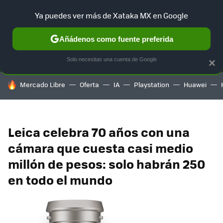
Ya puedes ver más de Xataka MX en Google
MENÚ
NUEVO
Añádenos como fuente preferida
SELECCIÓN
GAMING
HOME
AUTO
TERRITORIO SAM
Solo necesitas una cuenta de Google
×
HOY SE HABLA DE
Mercado Libre
Oferta
IA
Playstation
Huawei
Leica celebra 70 años con una
cámara que cuesta casi medio
millón de pesos: solo habrán 250
en todo el mundo