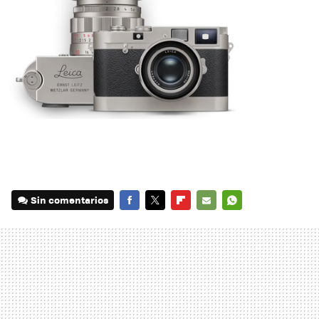
Sin comentarios
FACEBOOK
TWITTER
FLIPBOARD
E-
WHATSAPP
MAIL