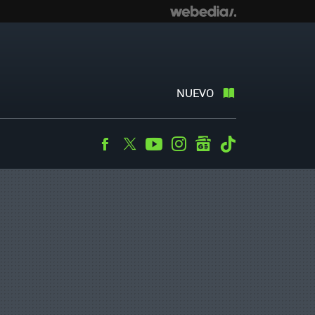
NUEVO
Facebook
Twitter
Youtube
Instagram
googlenews
Tiktok