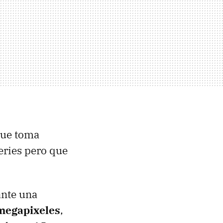
que toma
Series pero que
ante una
megapixeles
,