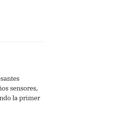
esantes
ños sensores,
ando la primer