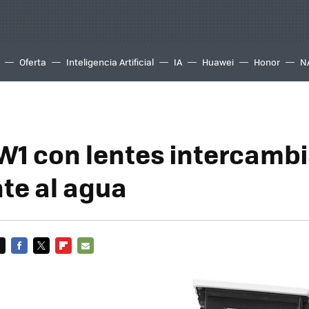
Oferta
Inteligencia Artificial
IA
Huawei
Honor
N
W1 con lentes intercambi
nte al agua
FACEBOOK
TWITTER
FLIPBOARD
E-
MAIL