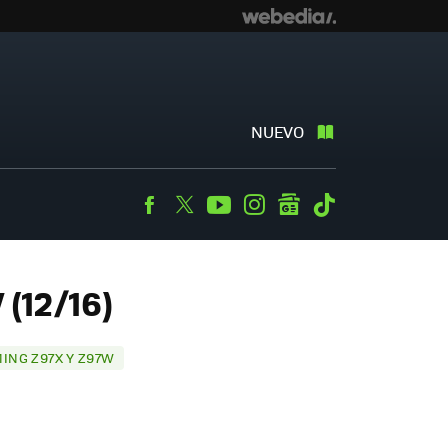
NUEVO
Facebook
Twitter
Youtube
Instagram
googlenews
Tiktok
(12/16)
ING Z97X Y Z97W