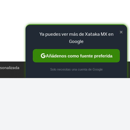
×
Ya puedes ver más de Xataka MX en
Google
Añádenos como fuente preferida
TWEET
rsonalizada
×
Solo necesitas una cuenta de Google