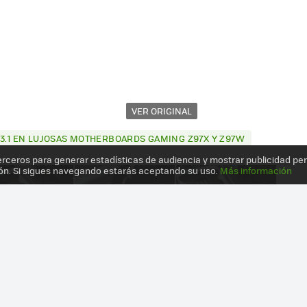
VER ORIGINAL
 3.1 EN LUJOSAS MOTHERBOARDS GAMING Z97X Y Z97W
erceros para generar estadísticas de audiencia y mostrar publicidad pe
ón. Si sigues navegando estarás aceptando su uso.
Más información