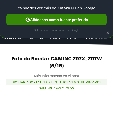
Ya puedes ver más de Xataka MX en Google
Añádenos como fuente preferida
MENÚ
NUEVO
×
Solo necesitas una cuenta de Google
SELECCIÓN
GAMING
HOME
AUTO
TERRITORIO SAM
Foto de Biostar GAMING Z97X, Z97W
(5/16)
Más información en el post
BIOSTAR ADOPTA USB 3.1 EN LUJOSAS MOTHERBOARDS
GAMING Z97X Y Z97W