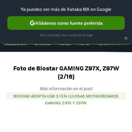
Ya puedes ver más de Xataka MX en Google
Añádenos como fuente preferida
MENÚ
NUEVO
×
Solo necesitas una cuenta de Google
SELECCIÓN
GAMING
HOME
AUTO
TERRITORIO SAM
Foto de Biostar GAMING Z97X, Z97W
(2/16)
Más información en el post
BIOSTAR ADOPTA USB 3.1 EN LUJOSAS MOTHERBOARDS
GAMING Z97X Y Z97W