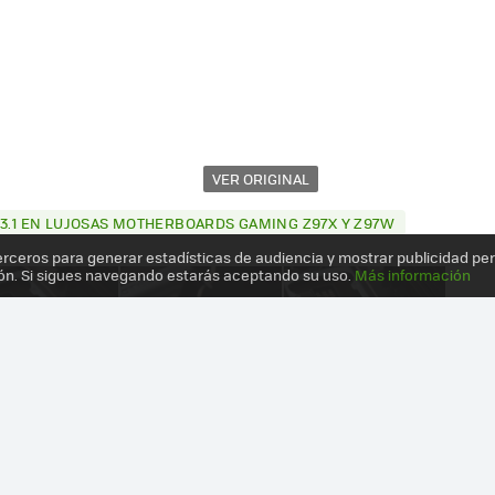
VER ORIGINAL
 3.1 EN LUJOSAS MOTHERBOARDS GAMING Z97X Y Z97W
erceros para generar estadísticas de audiencia y mostrar publicidad pe
ón. Si sigues navegando estarás aceptando su uso.
Más información