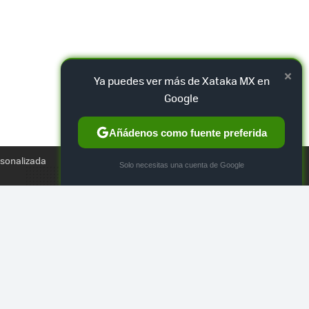
×
Ya puedes ver más de Xataka MX en
Google
Añádenos como fuente preferida
TWEET
rsonalizada
×
Solo necesitas una cuenta de Google