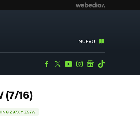
NUEVO
Facebook
Twitter
Youtube
Instagram
googlenews
Tiktok
 (7/16)
ING Z97X Y Z97W