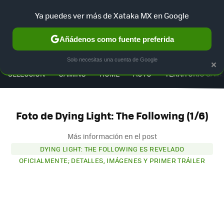
Ya puedes ver más de Xataka MX en Google
Añádenos como fuente preferida
MENÚ
NUEVO
×
Solo necesitas una cuenta de Google
SELECCIÓN
GAMING
HOME
AUTO
TERRITORIO SAM
Foto de Dying Light: The Following (1/6)
Más información en el post
DYING LIGHT: THE FOLLOWING ES REVELADO
OFICIALMENTE; DETALLES, IMÁGENES Y PRIMER TRÁILER