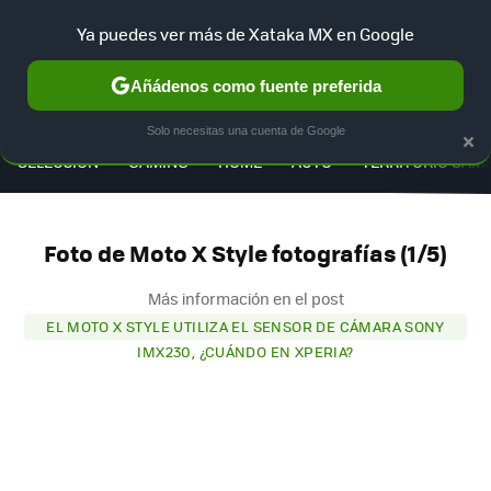
Ya puedes ver más de Xataka MX en Google
Añádenos como fuente preferida
MENÚ
NUEVO
×
Solo necesitas una cuenta de Google
SELECCIÓN
GAMING
HOME
AUTO
TERRITORIO SAM
Foto de Moto X Style fotografías (1/5)
Más información en el post
EL MOTO X STYLE UTILIZA EL SENSOR DE CÁMARA SONY
IMX230, ¿CUÁNDO EN XPERIA?