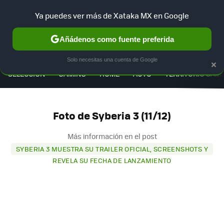
Ya puedes ver más de Xataka MX en Google
Añádenos como fuente preferida
MENÚ
NUEVO
×
Solo necesitas una cuenta de Google
SELECCIÓN
GAMING
HOME
AUTO
TERRITORIO SAM
Foto de Syberia 3 (11/12)
Más información en el post
SYBERIA 3 MUESTRA SU TRAILER OFICIAL, SCREENSHOTS Y
REVELA SU FECHA DE LANZAMIENTO