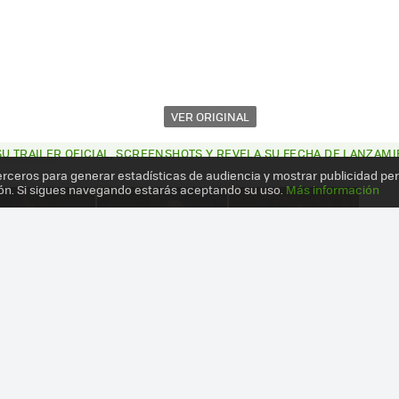
VER ORIGINAL
SU TRAILER OFICIAL, SCREENSHOTS Y REVELA SU FECHA DE LANZAM
erceros para generar estadísticas de audiencia y mostrar publicidad pe
ón. Si sigues navegando estarás aceptando su uso.
Más información