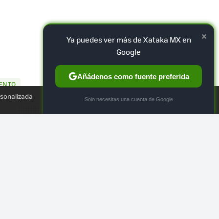
×
Ya puedes ver más de Xataka MX en
Google
Añádenos como fuente preferida
TWEET
IENTO
rsonalizada
×
Solo necesitas una cuenta de Google