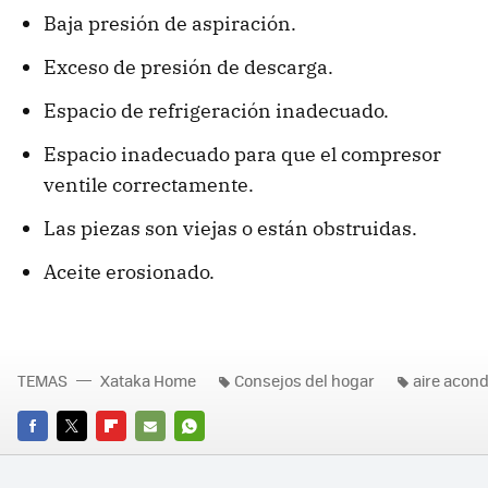
Baja presión de aspiración.
Exceso de presión de descarga.
Espacio de refrigeración inadecuado.
Espacio inadecuado para que el compresor
ventile correctamente.
Las piezas son viejas o están obstruidas.
Aceite erosionado.
TEMAS
Xataka Home
Consejos del hogar
aire acon
FACEBOOK
TWITTER
FLIPBOARD
E-
WHATSAPP
MAIL