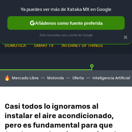
Ya puedes ver más de Xataka MX en Google
Añádenos como fuente preferida
Solo necesitas una cuenta de Google
×
DOMÓTICA
SMART TV
INTERNET OF THINGS
HOY SE HABLA DE
Mercado Libre
Motorola
Oferta
Inteligencia Artificial
Casi todos lo ignoramos al
instalar el aire acondicionado,
pero es fundamental para que