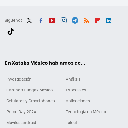
Síguenos
Twit
Fac
You
Inst
Tele
RSS
Flip
Link
ter
ebo
tub
agr
gra
boa
edI
Tikt
ok
e
am
m
rd
n
ok
En Xataka México hablamos de...
Investigación
Análisis
Cazando Gangas Mexico
Especiales
Celulares y Smartphones
Aplicaciones
Prime Day 2024
Tecnología en México
Móviles android
Telcel