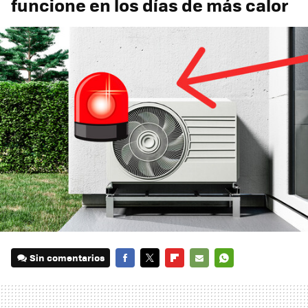
funcione en los días de más calor
Sin comentarios
FACEBOOK
TWITTER
FLIPBOARD
E-
WHATSAPP
MAIL