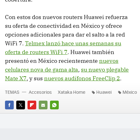
Con estos dos nuevos routers Huawei refuerza
su oferta de conectividad en México y ofrece
opciones adicionales para dar el salto a la red
WiFi 7.
Telmex lanzó hace unas semanas su
oferta de routers WiFi 7
. Huawei también
presentó en México recientemente
nuevos
celulares nova de gama alta
,
su nuevo plegable
Mate X7
, y sus
nuevos audífonos FreeClip 2
.
TEMAS
Accesorios
Xataka Home
Huawei
México
FACEBOOK
TWITTER
FLIPBOARD
E-
WHATSAPP
MAIL