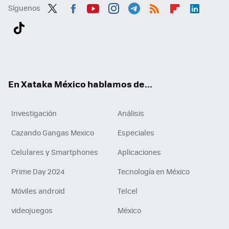
Síguenos
Twit
Fac
You
Inst
Tele
RSS
Flip
Link
ter
ebo
tub
agr
gra
boa
edI
Tikt
ok
e
am
m
rd
n
ok
En Xataka México hablamos de...
Investigación
Análisis
Cazando Gangas Mexico
Especiales
Celulares y Smartphones
Aplicaciones
Prime Day 2024
Tecnología en México
Móviles android
Telcel
videojuegos
México