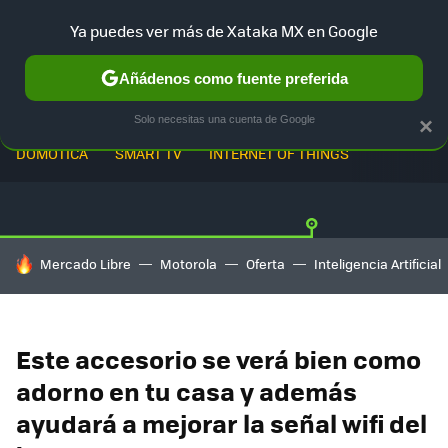
Ya puedes ver más de Xataka MX en Google
Añádenos como fuente preferida
Solo necesitas una cuenta de Google
×
DOMÓTICA
SMART TV
INTERNET OF THINGS
HOY SE HABLA DE
Mercado Libre
Motorola
Oferta
Inteligencia Artificial
Este accesorio se verá bien como
adorno en tu casa y además
ayudará a mejorar la señal wifi del