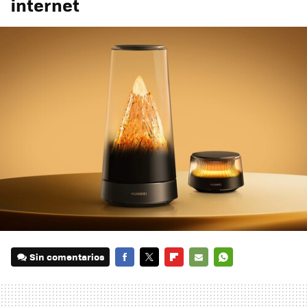
internet
Sin comentarios
FACEBOOK
TWITTER
FLIPBOARD
E-
WHATSAPP
MAIL