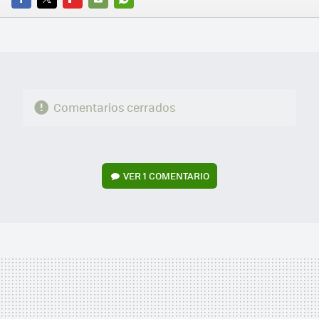
FACEBOOK
TWITTER
FLIPBOARD
E-
WHATSAPP
MAIL
Comentarios cerrados
VER
1 COMENTARIO