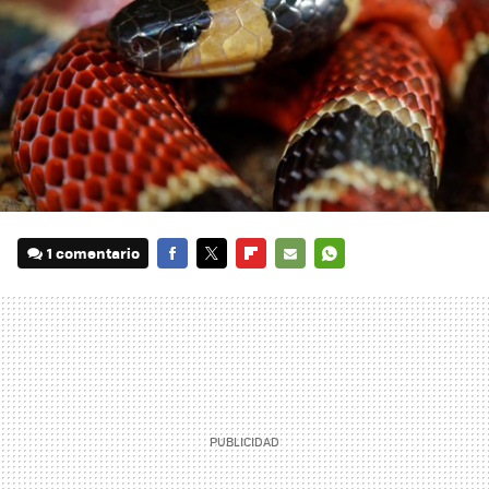
1 comentario
FACEBOOK
TWITTER
FLIPBOARD
E-
WHATSAPP
MAIL