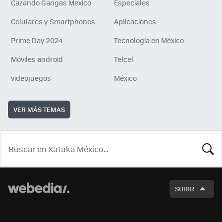
Cazando Gangas Mexico
Especiales
Celulares y Smartphones
Aplicaciones
Prime Day 2024
Tecnología en México
Móviles android
Telcel
videojuegos
México
VER MÁS TEMAS
BUSCA
SUBIR