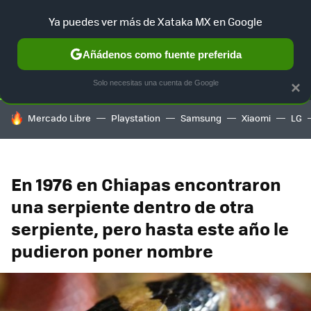
Ya puedes ver más de Xataka MX en Google
SELECCIÓN
GAMING
HOME
AUTO
TERRITORIO SAM
Añádenos como fuente preferida
Solo necesitas una cuenta de Google
×
HOY SE HABLA DE
Mercado Libre
Playstation
Samsung
Xiaomi
LG
En 1976 en Chiapas encontraron
una serpiente dentro de otra
serpiente, pero hasta este año le
pudieron poner nombre