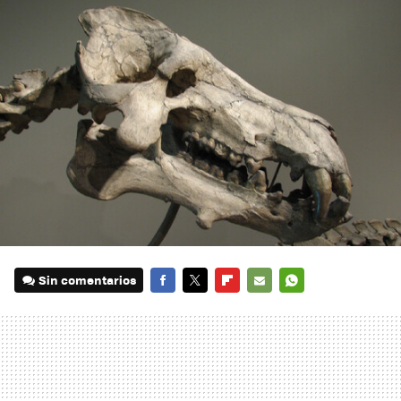
Sin comentarios
FACEBOOK
TWITTER
FLIPBOARD
E-
WHATSAPP
MAIL