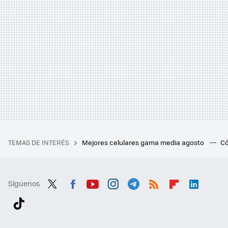
TEMAS DE INTERÉS
Mejores celulares gama media agosto
Có
Síguenos
Twit
Fac
You
Inst
Tele
RSS
Flip
Link
ter
ebo
tub
agr
gra
boa
edI
Tikt