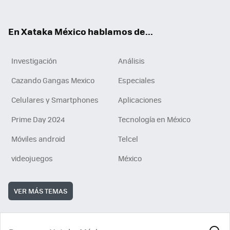
ok
e
am
m
rd
n
ok
En Xataka México hablamos de...
Investigación
Análisis
Cazando Gangas Mexico
Especiales
Celulares y Smartphones
Aplicaciones
Prime Day 2024
Tecnología en México
Móviles android
Telcel
videojuegos
México
VER MÁS TEMAS