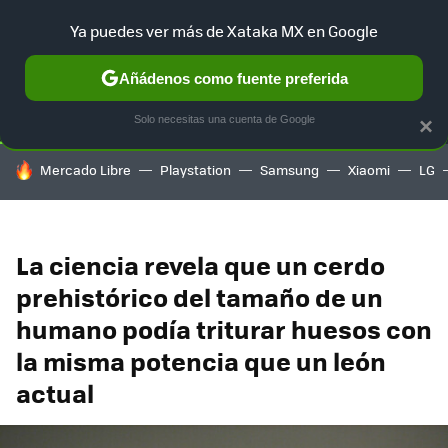
Ya puedes ver más de Xataka MX en Google
SELECCIÓN
GAMING
HOME
AUTO
TERRITORIO SAM
Añádenos como fuente preferida
Solo necesitas una cuenta de Google
×
HOY SE HABLA DE
Mercado Libre
Playstation
Samsung
Xiaomi
LG
La ciencia revela que un cerdo
prehistórico del tamaño de un
humano podía triturar huesos con
la misma potencia que un león
actual