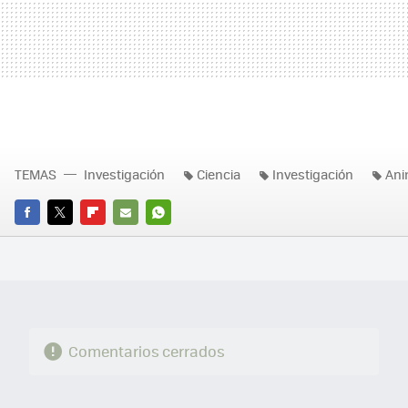
TEMAS
Investigación
Ciencia
Investigación
Ani
FACEBOOK
TWITTER
FLIPBOARD
E-
WHATSAPP
MAIL
Comentarios cerrados