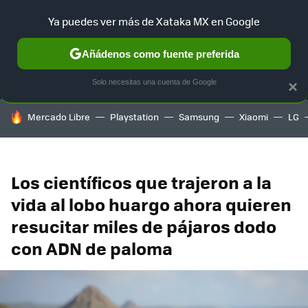
Ya puedes ver más de Xataka MX en Google
MENÚ
NUEVO
Añádenos como fuente preferida
SELECCIÓN
GAMING
HOME
AUTO
TERRITORIO SAM
Solo necesitas una cuenta de Google
×
HOY SE HABLA DE
Mercado Libre
Playstation
Samsung
Xiaomi
LG
Los científicos que trajeron a la
vida al lobo huargo ahora quieren
resucitar miles de pájaros dodo
con ADN de paloma