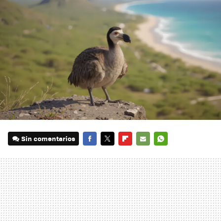
Sin comentarios
FACEBOOK
TWITTER
FLIPBOARD
E-
WHATSAPP
MAIL