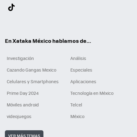
Twit
Fac
You
Inst
Tele
RSS
Flip
Link
ter
ebo
tub
agr
gra
boa
edI
Tikt
ok
e
am
m
rd
n
ok
En Xataka México hablamos de...
Investigación
Análisis
Cazando Gangas Mexico
Especiales
Celulares y Smartphones
Aplicaciones
Prime Day 2024
Tecnología en México
Móviles android
Telcel
videojuegos
México
VER MÁS TEMAS