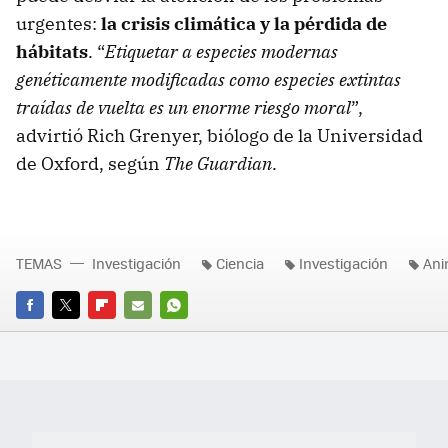
urgentes:
la crisis climática y la pérdida de
hábitats
. “
Etiquetar a especies modernas
genéticamente modificadas como especies extintas
traídas de vuelta es un enorme riesgo moral
”,
advirtió Rich Grenyer, biólogo de la Universidad
de Oxford, según
The Guardian
.
TEMAS
Investigación
Ciencia
Investigación
Ani
FACEBOOK
TWITTER
FLIPBOARD
E-
WHATSAPP
MAIL