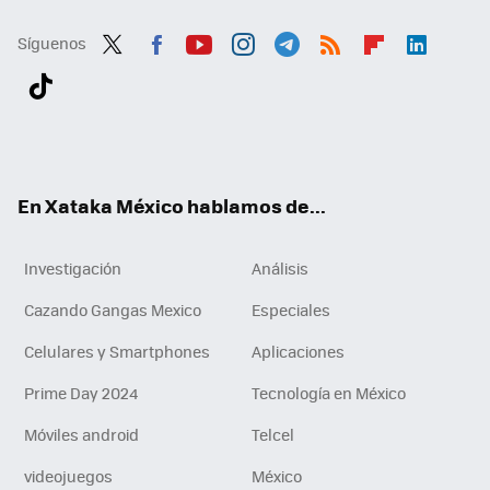
Síguenos
Twit
Fac
You
Inst
Tele
RSS
Flip
Link
ter
ebo
tub
agr
gra
boa
edI
Tikt
ok
e
am
m
rd
n
ok
En Xataka México hablamos de...
Investigación
Análisis
Cazando Gangas Mexico
Especiales
Celulares y Smartphones
Aplicaciones
Prime Day 2024
Tecnología en México
Móviles android
Telcel
videojuegos
México