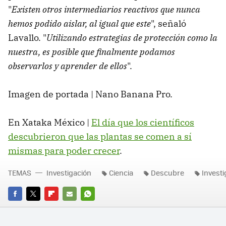
"
Existen otros intermediarios reactivos que nunca
hemos podido aislar, al igual que este
", señaló
Lavallo. "
Utilizando estrategias de protección como la
nuestra, es posible que finalmente podamos
observarlos y aprender de ellos
".
Imagen de portada | Nano Banana Pro.
En Xataka México |
El día que los científicos
descubrieron que las plantas se comen a sí
mismas para poder crecer
.
TEMAS
Investigación
Ciencia
Descubre
Investi
FACEBOOK
TWITTER
FLIPBOARD
E-
WHATSAPP
MAIL