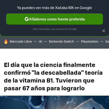
Ya puedes ver más de Xataka MX en Google
SELECCIÓN
GAMING
HOME
AUTO
TERRITORIO SAM
Añádenos como fuente preferida
Solo necesitas una cuenta de Google
×
HOY SE HABLA DE
Mercado Libre
IA
Nintendo Switch
Playstation
S
El día que la ciencia finalmente
confirmó "la descabellada" teoría
de la vitamina B1. Tuvieron que
pasar 67 años para lograrlo