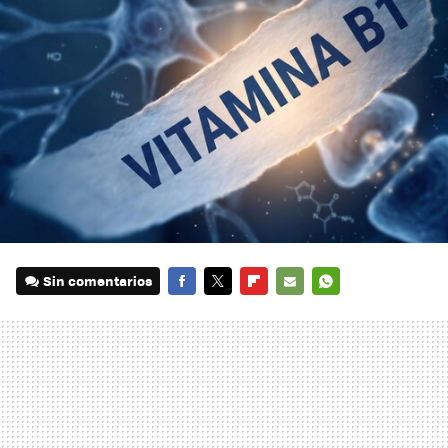
Sin comentarios
FACEBOOK
TWITTER
FLIPBOARD
E-
WHATSAPP
MAIL