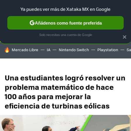
Ya puedes ver más de Xataka MX en Google
SELECCIÓN
GAMING
HOME
AUTO
TERRITORIO SAM
Añádenos como fuente preferida
Solo necesitas una cuenta de Google
×
HOY SE HABLA DE
Mercado Libre
IA
Nintendo Switch
Playstation
S
Una estudiantes logró resolver un
problema matemático de hace
100 años para mejorar la
eficiencia de turbinas eólicas