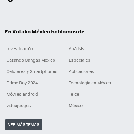
ter
ebo
tub
agr
gra
boa
edI
Tikt
ok
e
am
m
rd
n
ok
En Xataka México hablamos de...
Investigación
Análisis
Cazando Gangas Mexico
Especiales
Celulares y Smartphones
Aplicaciones
Prime Day 2024
Tecnología en México
Móviles android
Telcel
videojuegos
México
VER MÁS TEMAS