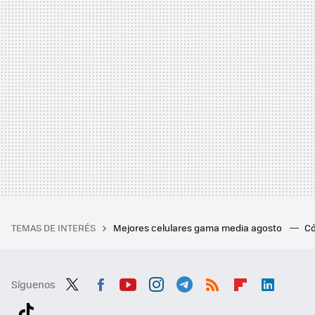
TEMAS DE INTERÉS
Mejores celulares gama media agosto
Có
Síguenos
Twit
Fac
You
Inst
Tele
RSS
Flip
Link