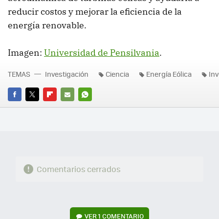
reducir costos y mejorar la eficiencia de la
energía renovable.
Imagen:
Universidad de Pensilvania
.
TEMAS
Investigación
Ciencia
Energía Eólica
Inv
FACEBOOK
TWITTER
FLIPBOARD
E-
WHATSAPP
MAIL
Comentarios cerrados
VER
1 COMENTARIO