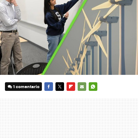
1 comentario
FACEBOOK
TWITTER
FLIPBOARD
E-
WHATSAPP
MAIL