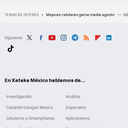
TEMAS DE INTERÉS
Mejores celulares gama media agosto
Có
Síguenos
Twit
Fac
You
Inst
Tele
RSS
Flip
Link
ter
ebo
tub
agr
gra
boa
edI
Tikt
ok
e
am
m
rd
n
ok
En Xataka México hablamos de...
Investigación
Análisis
Cazando Gangas Mexico
Especiales
Celulares y Smartphones
Aplicaciones