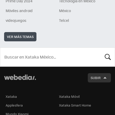
Prime Day 2024
Tecnología en México
Móviles android
México
videojuegos
Telcel
VER MÁS TEMAS
BUSCA
SUBIR
Xataka
Xataka Móvil
Applesfera
Xataka Smart Home
Mundo Xiaomi