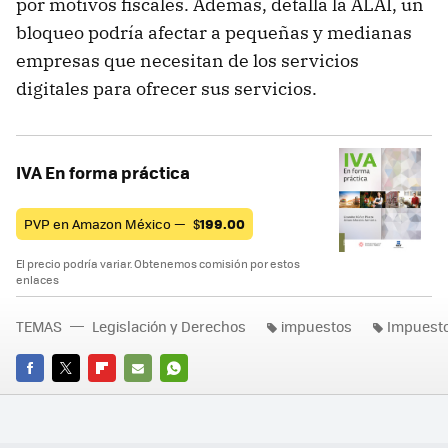
por motivos fiscales. Además, detalla la ALAI, un
bloqueo podría afectar a pequeñas y medianas
empresas que necesitan de los servicios
digitales para ofrecer sus servicios.
IVA En forma práctica
PVP en Amazon México —
$
199.00
El precio podría variar. Obtenemos comisión por estos
enlaces
TEMAS
Legislación y Derechos
impuestos
Impuesto
FACEBOOK
TWITTER
FLIPBOARD
E-
WHATSAPP
MAIL