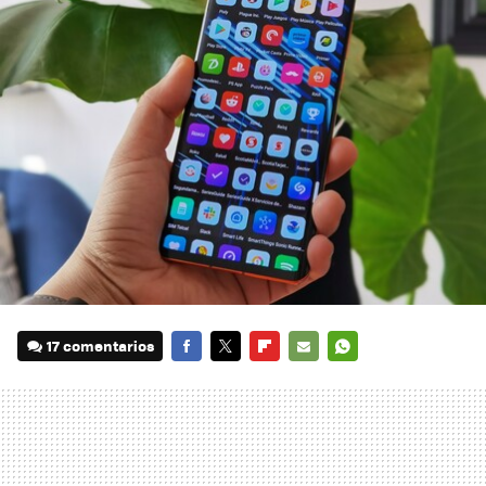
17 comentarios
FACEBOOK
TWITTER
FLIPBOARD
E-
WHATSAPP
MAIL