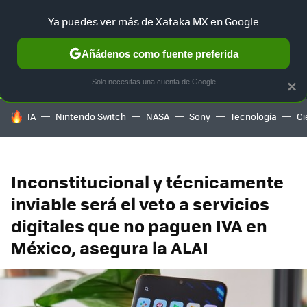
Ya puedes ver más de Xataka MX en Google
SELECCIÓN
GAMING
HOME
AUTO
TERRITORIO SAM
Añádenos como fuente preferida
Solo necesitas una cuenta de Google
×
HOY SE HABLA DE
IA
Nintendo Switch
NASA
Sony
Tecnología
Ci
Inconstitucional y técnicamente
inviable será el veto a servicios
digitales que no paguen IVA en
México, asegura la ALAI