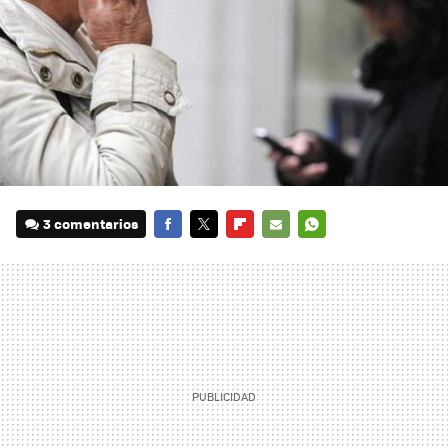
3 comentarios
FACEBOOK
TWITTER
FLIPBOARD
E-
WHATSAPP
MAIL