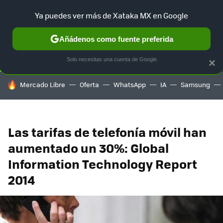
Ya puedes ver más de Xataka MX en Google
SELECCIÓN
GAMING
HOME
AUTO
TERRITORIO SAM
Añádenos como fuente preferida
Solo necesitas una cuenta de Google
×
HOY SE HABLA DE
Mercado Libre
Oferta
WhatsApp
IA
Samsung
Las tarifas de telefonía móvil han
aumentado un 30%: Global
Information Technology Report
2014