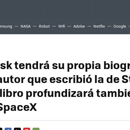
msung
NASA
Robot
Wifi
Adobe
Netflix
Google
sk tendrá su propia biogr
utor que escribió la de S
 libro profundizará tambi
 SpaceX