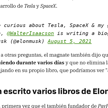
sarrollo de
Tesla
y
SpaceX
.
e curious about Tesla, SpaceX & my 
on,
@WalterIsaacson
is writing a bio
usk (@elonmusk)
August 5, 2021
a otras preguntas, el magnate también dijo q
uiendo durante varios días
y que no elimina l
ajando en su propio libro, que podríamos ver "
 escrito varios libros de El
la primera vez que el también fundador de
PayP