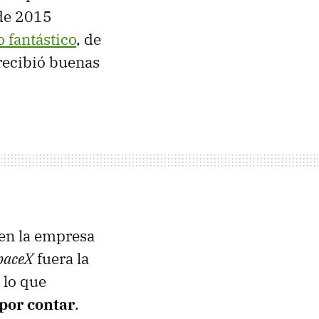
 de 2015
 fantástico
, de
recibió buenas
 en la empresa
paceX
fuera la
 lo que
por contar
.