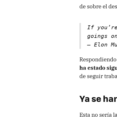
de sobre el de
If you’r
goings 
— Elon M
Respondiendo 
ha estado sig
de seguir trab
Ya se han
Esta no sería 