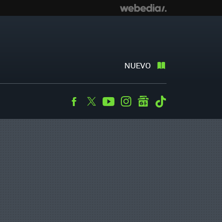
NUEVO
Facebook
Twitter
Youtube
Instagram
googlenews
Tiktok