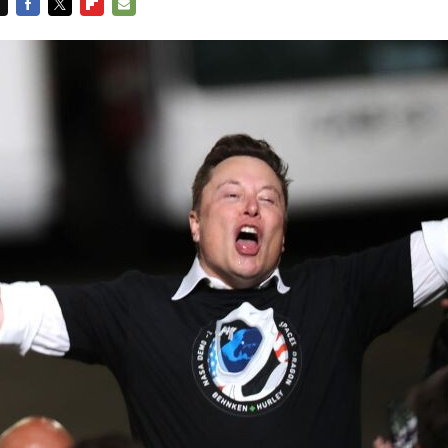
FACEBOOK
TWITTER
FLIPBOARD
E-
MAIL