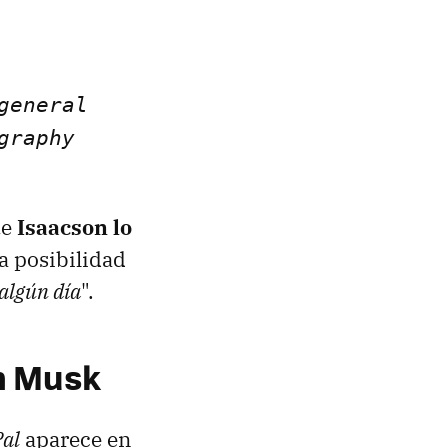
general
graphy
ue
Isaacson lo
a posibilidad
algún día
".
on Musk
al
aparece en