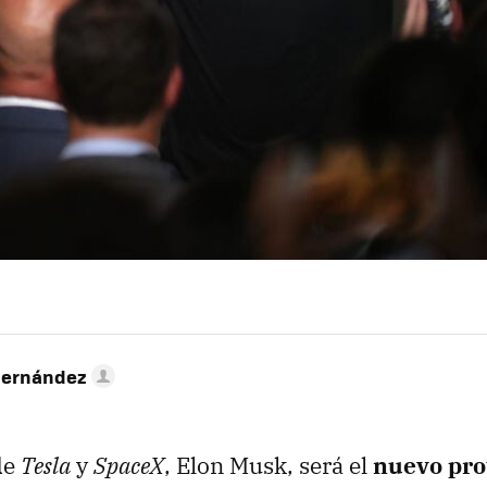
Hernández
de
Tesla
y
SpaceX
, Elon Musk, será el
nuevo pro