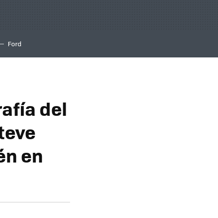
Ford
afía del
teve
én en