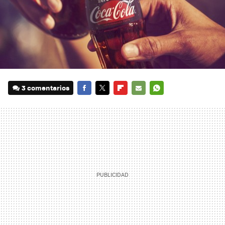
3 comentarios
FACEBOOK
TWITTER
FLIPBOARD
E-
WHATSAPP
MAIL