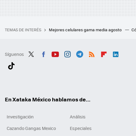
TEMAS DE INTERÉS
Mejores celulares gama media agosto
Có
Síguenos
Twit
Fac
You
Inst
Tele
RSS
Flip
Link
ter
ebo
tub
agr
gra
boa
edI
Tikt
ok
e
am
m
rd
n
ok
En Xataka México hablamos de...
Investigación
Análisis
Cazando Gangas Mexico
Especiales