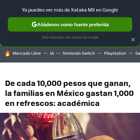
Ya puedes ver más de Xataka MX en Google
SELECCIÓN
GAMING
HOME
AUTO
TERRITORIO SAM
Añádenos como fuente preferida
Solo necesitas una cuenta de Google
×
HOY SE HABLA DE
Mercado Libre
IA
Nintendo Switch
Playstation
S
De cada 10,000 pesos que ganan,
la familias en México gastan 1,000
en refrescos: académica