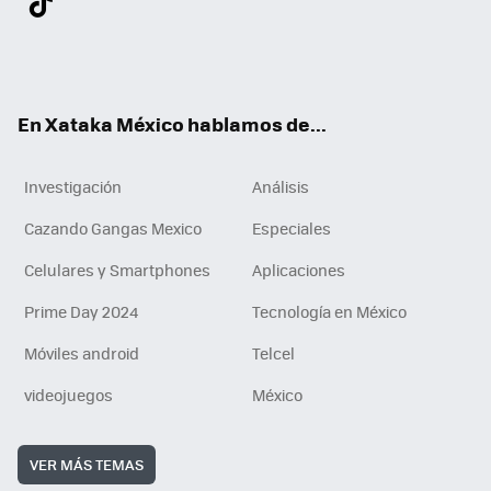
ter
ebo
tub
agr
gra
boa
edI
Tikt
ok
e
am
m
rd
n
ok
En Xataka México hablamos de...
Investigación
Análisis
Cazando Gangas Mexico
Especiales
Celulares y Smartphones
Aplicaciones
Prime Day 2024
Tecnología en México
Móviles android
Telcel
videojuegos
México
VER MÁS TEMAS