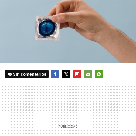
Sin comentarios
FACEBOOK
TWITTER
FLIPBOARD
E-
WHATSAPP
MAIL