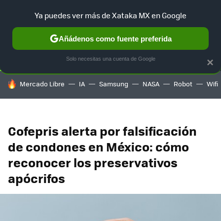
Ya puedes ver más de Xataka MX en Google
SELECCIÓN
GAMING
HOME
AUTO
TERRITORIO SAM
Añádenos como fuente preferida
Solo necesitas una cuenta de Google
×
HOY SE HABLA DE
Mercado Libre
IA
Samsung
NASA
Robot
Wifi
Cofepris alerta por falsificación
de condones en México: cómo
reconocer los preservativos
apócrifos