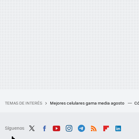
TEMAS DE INTERÉS
Mejores celulares gama media agosto
Có
Síguenos
Twit
Fac
You
Inst
Tele
RSS
Flip
Link