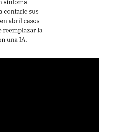
un síntoma
a contarle sus
en abril casos
 reemplazar la
on una IA.