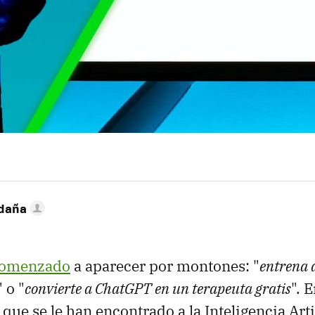
ldaña
omenzado
a aparecer por montones: "
entrena 
" o "
convierte a ChatGPT en un terapeuta gratis
". 
que se le han encontrado a la Inteligencia Arti