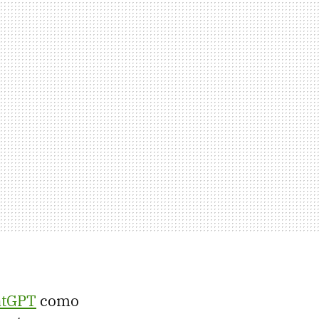
atGPT
como