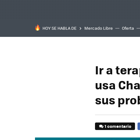
HOY SE HABLA DE
Mercado Libre
Oferta
Ir a ter
usa Cha
sus prob
1 comentario