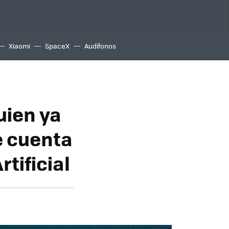
Xiaomi
SpaceX
Audífonos
uien ya
e cuenta
tificial