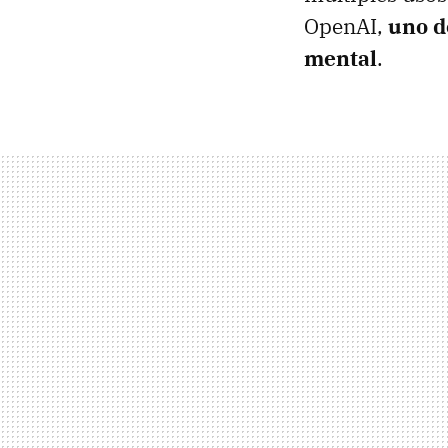
OpenAI,
uno d
mental
.