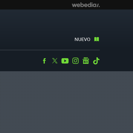
NUEVO
Facebook
Twitter
Youtube
Instagram
googlenews
Tiktok