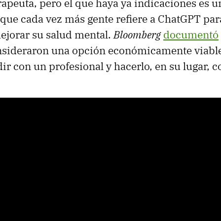
erapeuta, pero el que haya ya indicaciones es 
que cada vez más gente refiere a ChatGPT par
ejorar su salud mental.
Bloomberg
documentó
nsideraron una opción económicamente viable
ir con un profesional y hacerlo, en su lugar, c