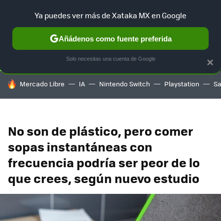
Ya puedes ver más de Xataka MX en Google
SELECCIÓN
GAMING
HOME
AUTO
TERRITORIO SAM
Añádenos como fuente preferida
Solo necesitas una cuenta de Google
×
HOY SE HABLA DE
Mercado Libre
IA
Nintendo Switch
Playstation
S
No son de plástico, pero comer
sopas instantáneas con
frecuencia podría ser peor de lo
que crees, según nuevo estudio