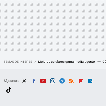
TEMAS DE INTERÉS
Mejores celulares gama media agosto
Có
Síguenos
Twit
Fac
You
Inst
Tele
RSS
Flip
Link
ter
ebo
tub
agr
gra
boa
edI
Tikt
ok
e
am
m
rd
n
ok