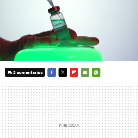
2 comentarios
FACEBOOK
TWITTER
FLIPBOARD
E-
WHATSAPP
MAIL