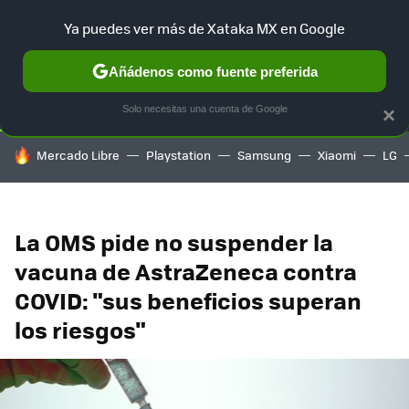
Ya puedes ver más de Xataka MX en Google
SELECCIÓN
GAMING
HOME
AUTO
TERRITORIO SAM
Añádenos como fuente preferida
Solo necesitas una cuenta de Google
×
HOY SE HABLA DE
Mercado Libre
Playstation
Samsung
Xiaomi
LG
La OMS pide no suspender la
vacuna de AstraZeneca contra
COVID: "sus beneficios superan
los riesgos"