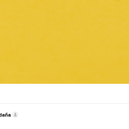
ldaña