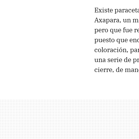
Existe paracet
Axapara, un me
pero que fue r
puesto que enc
coloración, par
una serie de p
cierre, de man