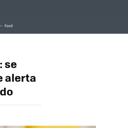
Ford
: se
e alerta
ado