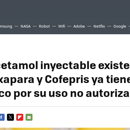
msung
NASA
Robot
Wifi
Adobe
Netflix
Google
cetamol inyectable existe
apara y Cofepris ya tien
co por su uso no autoriz
FACEBOOK
TWITTER
FLIPBOARD
E-