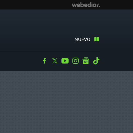
NUEVO
Facebook
Twitter
Youtube
Instagram
googlenews
Tiktok