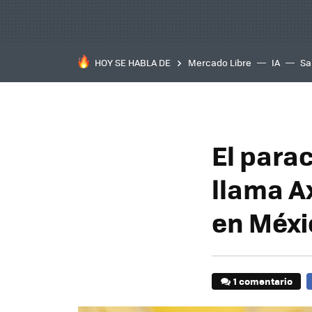
HOY SE HABLA DE
Mercado Libre
IA
Sa
El para
llama Ax
en Méxi
1 comentario