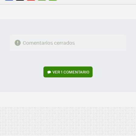
FACEBOOK
TWITTER
FLIPBOARD
E-
WHATSAPP
MAIL
Comentarios cerrados
VER
1 COMENTARIO