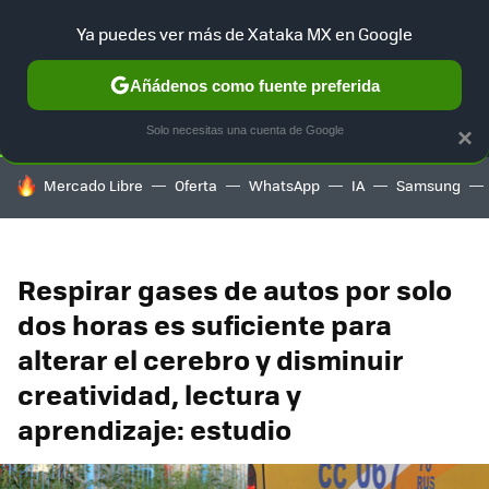
Ya puedes ver más de Xataka MX en Google
SELECCIÓN
GAMING
HOME
AUTO
TERRITORIO SAM
Añádenos como fuente preferida
Solo necesitas una cuenta de Google
×
HOY SE HABLA DE
Mercado Libre
Oferta
WhatsApp
IA
Samsung
Respirar gases de autos por solo
dos horas es suficiente para
alterar el cerebro y disminuir
creatividad, lectura y
aprendizaje: estudio