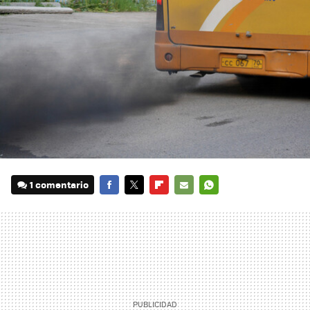
1 comentario
FACEBOOK
TWITTER
FLIPBOARD
E-
WHATSAPP
MAIL