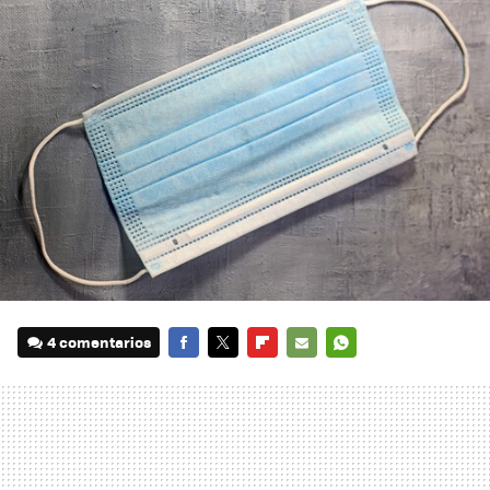
4 comentarios
FACEBOOK
TWITTER
FLIPBOARD
E-
WHATSAPP
MAIL