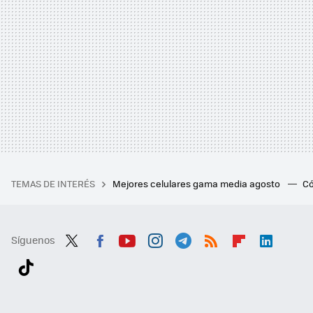
TEMAS DE INTERÉS
Mejores celulares gama media agosto
Có
Síguenos
Twit
Fac
You
Inst
Tele
RSS
Flip
Link
ter
ebo
tub
agr
gra
boa
edI
Tikt
ok
e
am
m
rd
n
ok