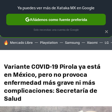
Ya puedes ver más de Xataka MX en Google
SELECCIÓN
GAMING
HOME
AUTO
TERRITORIO SAM
Añádenos como fuente preferida
Solo necesitas una cuenta de Google
×
HOY SE HABLA DE
Mercado Libre
Playstation
Samsung
Xiaomi
LG
Variante COVID-19 Pirola ya está
en México, pero no provoca
enfermedad más grave ni más
complicaciones: Secretaría de
Salud