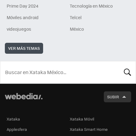
Prime Day 2024
Tecnología en México
Móviles android
Telcel
videojuegos
México
VER MÁS TEMAS
BUSCA
SUBIR
Xataka
Xataka Móvil
Applesfera
Xataka Smart Home