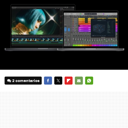
2 comentarios
FACEBOOK
TWITTER
FLIPBOARD
E-
WHATSAPP
MAIL