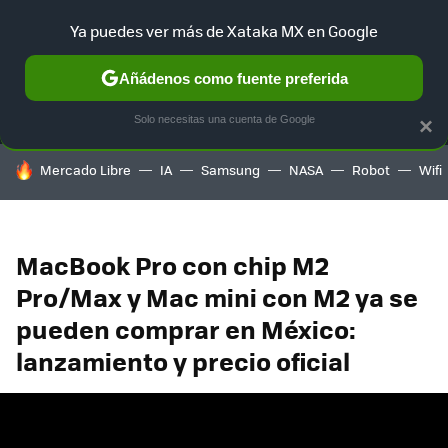
Ya puedes ver más de Xataka MX en Google
MENÚ
NUEVO
Añádenos como fuente preferida
SELECCIÓN
GAMING
HOME
AUTO
TERRITORIO SAM
Solo necesitas una cuenta de Google
×
HOY SE HABLA DE
Mercado Libre
IA
Samsung
NASA
Robot
Wifi
MacBook Pro con chip M2
Pro/Max y Mac mini con M2 ya se
pueden comprar en México:
lanzamiento y precio oficial