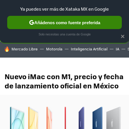
Ya puedes ver más de Xataka MX en Google
SELECCIÓN
GAMING
HOME
AUTO
TERRITORIO SAM
Añádenos como fuente preferida
Solo necesitas una cuenta de Google
×
HOY SE HABLA DE
Mercado Libre
Motorola
Inteligencia Artificial
IA
Nuevo iMac con M1, precio y fecha
de lanzamiento oficial en México