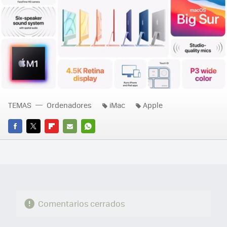
TEMAS
Ordenadores
iMac
Apple
FACEBOOK
TWITTER
FLIPBOARD
E-
WHATSAPP
MAIL
Comentarios cerrados