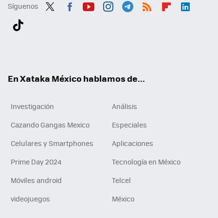
Síguenos
Twit
Fac
You
Inst
Tele
RSS
Flip
Link
ter
ebo
tub
agr
gra
boa
edI
Tikt
ok
e
am
m
rd
n
ok
En Xataka México hablamos de...
Investigación
Análisis
Cazando Gangas Mexico
Especiales
Celulares y Smartphones
Aplicaciones
Prime Day 2024
Tecnología en México
Móviles android
Telcel
videojuegos
México