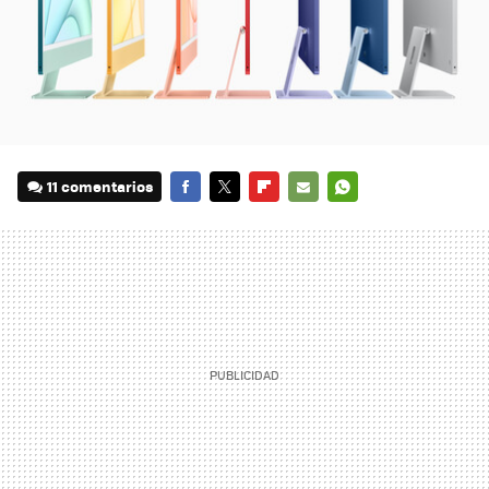
11 comentarios
FACEBOOK
TWITTER
FLIPBOARD
E-
WHATSAPP
MAIL