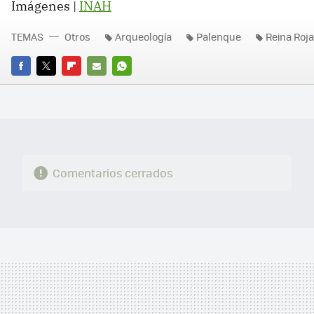
Imágenes |
INAH
TEMAS
Otros
Arqueología
Palenque
Reina Roja
FACEBOOK
TWITTER
FLIPBOARD
E-
WHATSAPP
MAIL
Comentarios cerrados