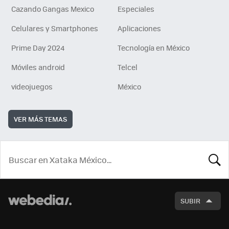
Cazando Gangas Mexico
Especiales
Celulares y Smartphones
Aplicaciones
Prime Day 2024
Tecnología en México
Móviles android
Telcel
videojuegos
México
VER MÁS TEMAS
BUSCA
SUBIR