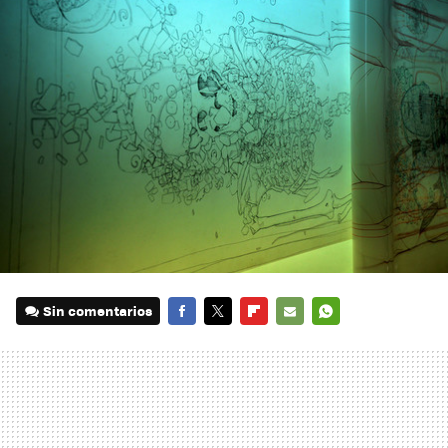
Sin comentarios
FACEBOOK
TWITTER
FLIPBOARD
E-
WHATSAPP
MAIL