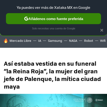
Ya puedes ver más de Xataka MX en Google
SELECCIÓN
GAMING
HOME
AUTO
TERRITORIO SAM
Añádenos como fuente preferida
Solo necesitas una cuenta de Google
×
HOY SE HABLA DE
Mercado Libre
IA
Samsung
NASA
Robot
Wifi
Así estaba vestida en su funeral
“la Reina Roja”, la mujer del gran
jefe de Palenque, la mítica ciudad
maya