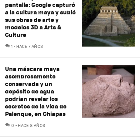
pantalla: Google capturó
a la cultura maya y subió
sus obras de arte y
modelos 3D a Arts &
Culture
COMENTARIOS
1
HACE 7 AÑOS
Una máscara maya
asombrosamente
conservada y un
depósito de agua
podrían revelar los
secretos de la vida de
Palenque, en Chiapas
COMENTARIOS
0
HACE 8 AÑOS