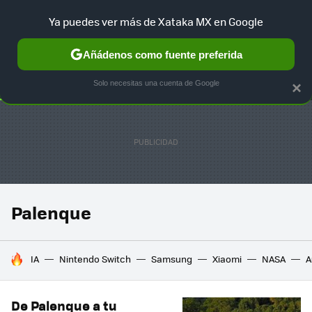
Ya puedes ver más de Xataka MX en Google
SELECCIÓN
GAMING
HOME
AUTO
TERRITORIO SAM
Añádenos como fuente preferida
Solo necesitas una cuenta de Google
×
Palenque
HOY SE HABLA DE
IA
Nintendo Switch
Samsung
Xiaomi
NASA
A
De Palenque a tu