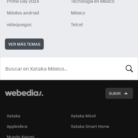
Prime Day 2024
Tecnología en México
Móviles android
México
videojuegos
Telcel
VER MÁS TEMAS
BUSCA
SUBIR
Xataka
Xataka Móvil
Applesfera
Xataka Smart Home
Mundo Xiaomi