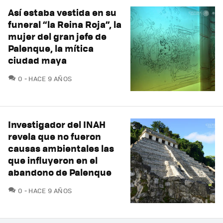
Así estaba vestida en su
funeral “la Reina Roja”, la
mujer del gran jefe de
Palenque, la mítica
ciudad maya
COMENTARIOS
0
HACE 9 AÑOS
Investigador del INAH
revela que no fueron
causas ambientales las
que influyeron en el
abandono de Palenque
COMENTARIOS
0
HACE 9 AÑOS