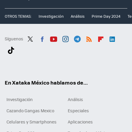
OTROS TEMAS:
Investigación
Análisis
Prime Day 2024
Te
Síguenos
Twit
Fac
You
Inst
Tele
RSS
Flip
Link
ter
ebo
tub
agr
gra
boa
edI
Tikt
ok
e
am
m
rd
n
ok
En Xataka México hablamos de...
Investigación
Análisis
Cazando Gangas Mexico
Especiales
Celulares y Smartphones
Aplicaciones