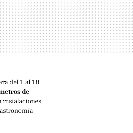
ra del 1 al 18
ómetros de
 instalaciones
 gastronomía