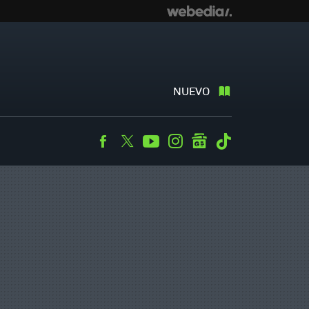
NUEVO
Facebook
Twitter
Youtube
Instagram
googlenews
Tiktok