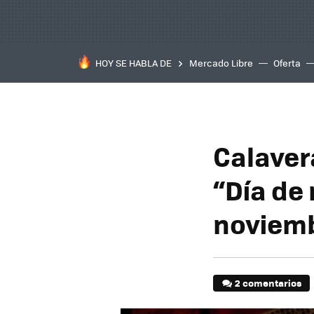
HOY SE HABLA DE
Mercado Libre
Oferta
Calaver
“Día de
noviemb
2 comentarios