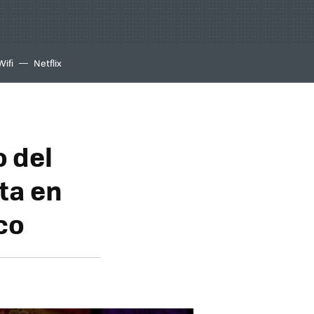
Wifi
Netflix
o del
ta en
co