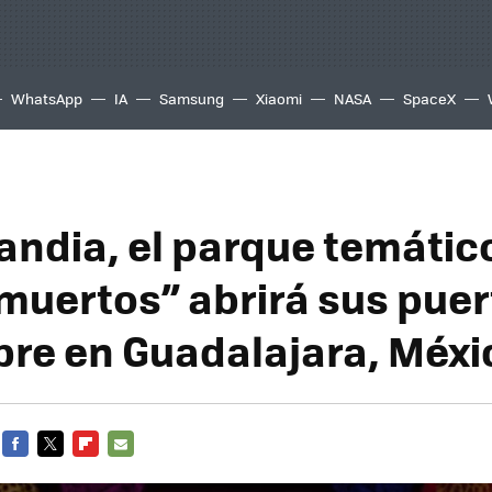
WhatsApp
IA
Samsung
Xiaomi
NASA
SpaceX
andia, el parque temátic
 muertos” abrirá sus puer
re en Guadalajara, Méxi
FACEBOOK
TWITTER
FLIPBOARD
E-