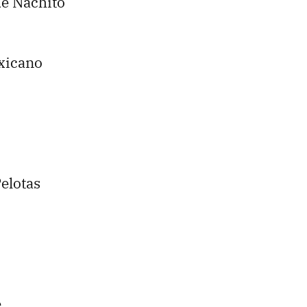
de Nachito
xicano
elotas
e