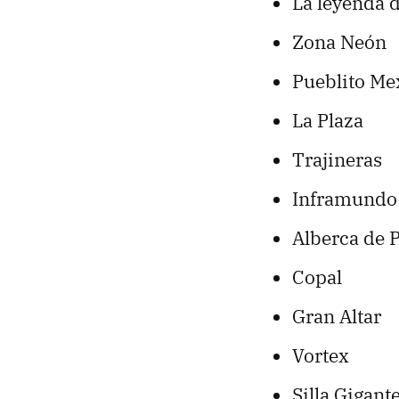
La leyenda 
Zona Neón
Pueblito Me
La Plaza
Trajineras
Inframundo
Alberca de P
Copal
Gran Altar
Vortex
Silla Gigant