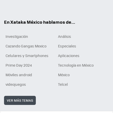
Tikt
ok
e
am
m
rd
n
ok
En Xataka México hablamos de...
Investigación
Análisis
Cazando Gangas Mexico
Especiales
Celulares y Smartphones
Aplicaciones
Prime Day 2024
Tecnología en México
Móviles android
México
videojuegos
Telcel
VER MÁS TEMAS