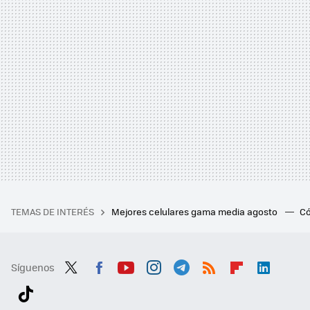
TEMAS DE INTERÉS
Mejores celulares gama media agosto
Có
Síguenos
Twit
Fac
You
Inst
Tele
RSS
Flip
Link
ter
ebo
tub
agr
gra
boa
edI