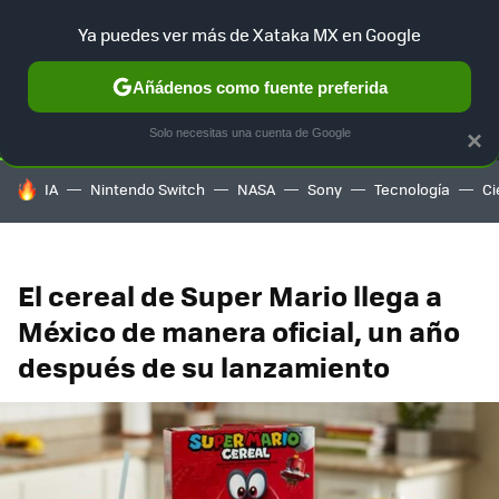
Ya puedes ver más de Xataka MX en Google
SELECCIÓN
GAMING
HOME
AUTO
TERRITORIO SAM
Añádenos como fuente preferida
Solo necesitas una cuenta de Google
×
HOY SE HABLA DE
IA
Nintendo Switch
NASA
Sony
Tecnología
Ci
El cereal de Super Mario llega a
México de manera oficial, un año
después de su lanzamiento