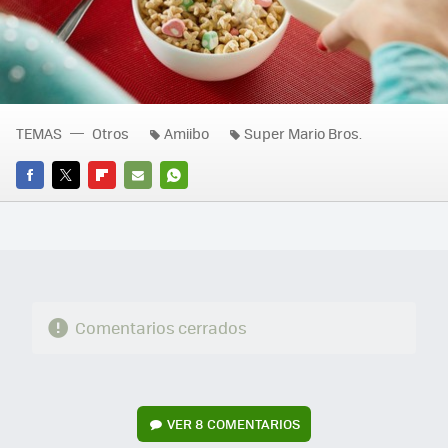
TEMAS
Otros
Amiibo
Super Mario Bros.
FACEBOOK
TWITTER
FLIPBOARD
E-
WHATSAPP
MAIL
Comentarios cerrados
VER
8 COMENTARIOS