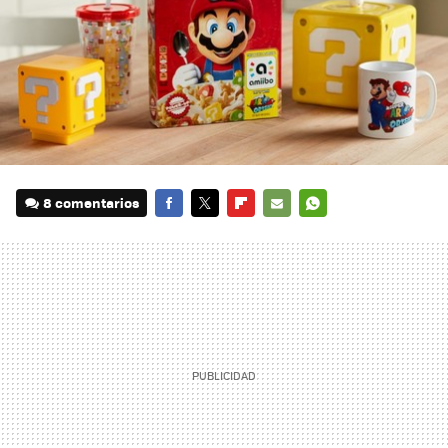
8 comentarios
FACEBOOK
TWITTER
FLIPBOARD
E-
WHATSAPP
MAIL