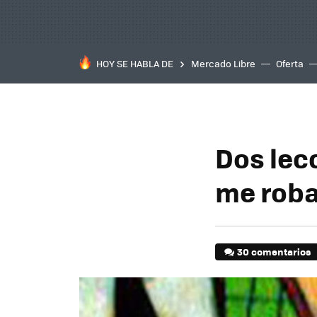
HOY SE HABLA DE
Mercado Libre
Oferta
Dos lec
me roba
30 comentarios