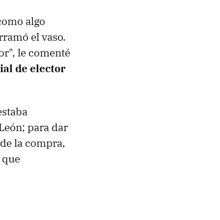
como algo
rramó el vaso.
or", le comenté
al de elector
estaba
León; para dar
 de la compra,
r que