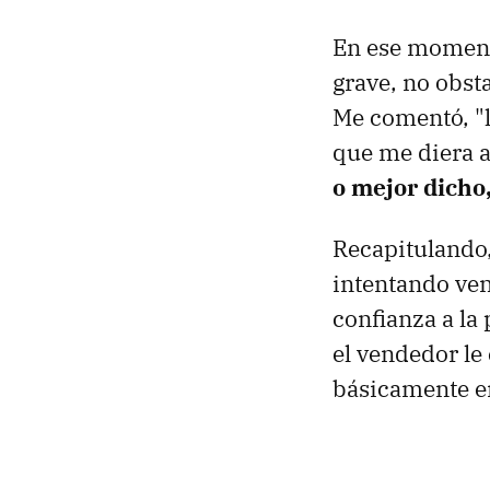
En ese moment
grave, no obst
Me comentó, "l
que me diera a
o mejor dicho
Recapitulando,
intentando ven
confianza a la
el vendedor le
básicamente er