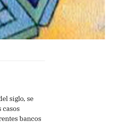
el siglo, se
s casos
erentes bancos