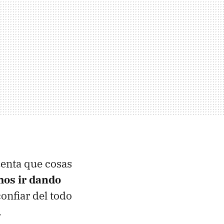
uenta que cosas
os ir dando
confiar del todo
.