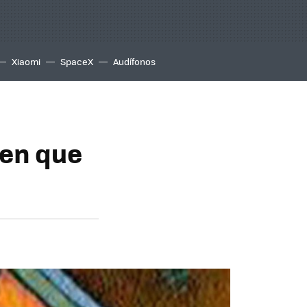
Xiaomi
SpaceX
Audífonos
 en que