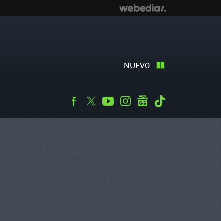
NUEVO
Facebook
Twitter
Youtube
Instagram
googlenews
Tiktok