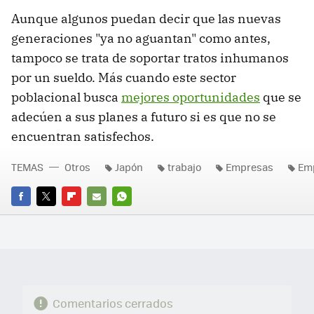
Aunque algunos puedan decir que las nuevas
generaciones "ya no aguantan" como antes,
tampoco se trata de soportar tratos inhumanos
por un sueldo. Más cuando este sector
poblacional busca
mejores oportunidades
que se
adecúen a sus planes a futuro si es que no se
encuentran satisfechos.
TEMAS
Otros
Japón
trabajo
Empresas
Em
FACEBOOK
TWITTER
FLIPBOARD
E-
WHATSAPP
MAIL
Comentarios cerrados