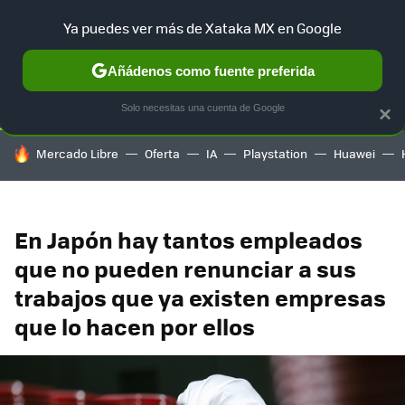
Ya puedes ver más de Xataka MX en Google
SELECCIÓN
GAMING
HOME
AUTO
TERRITORIO SAM
Añádenos como fuente preferida
Solo necesitas una cuenta de Google
×
HOY SE HABLA DE
Mercado Libre
Oferta
IA
Playstation
Huawei
En Japón hay tantos empleados
que no pueden renunciar a sus
trabajos que ya existen empresas
que lo hacen por ellos