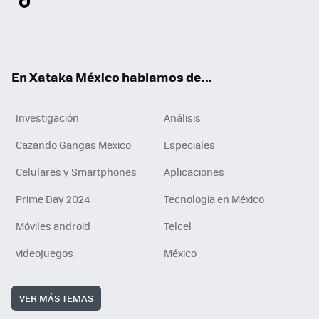
ter
ebo
tub
agr
gra
boa
edI
Tikt
ok
e
am
m
rd
n
ok
En Xataka México hablamos de...
Investigación
Análisis
Cazando Gangas Mexico
Especiales
Celulares y Smartphones
Aplicaciones
Prime Day 2024
Tecnología en México
Móviles android
Telcel
videojuegos
México
VER MÁS TEMAS