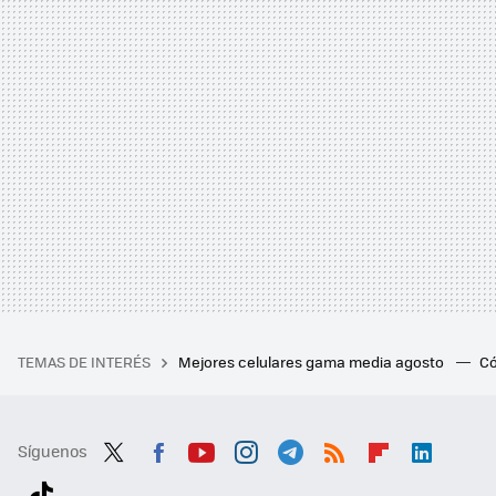
TEMAS DE INTERÉS
Mejores celulares gama media agosto
Có
Síguenos
Twit
Fac
You
Inst
Tele
RSS
Flip
Link