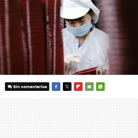
Sin comentarios
FACEBOOK
TWITTER
FLIPBOARD
E-
WHATSAPP
MAIL