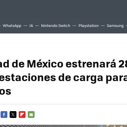
WhatsApp
IA
Nintendo Switch
Playstation
Samsung
ad de México estrenará 2
estaciones de carga par
cos
FACEBOOK
TWITTER
FLIPBOARD
E-