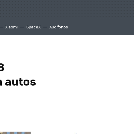
Xiaomi
SpaceX
Audífonos
8
a autos