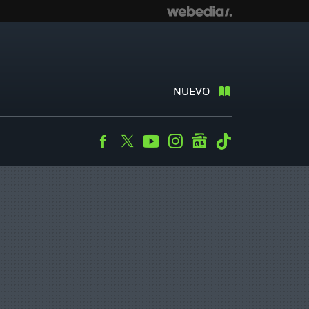
NUEVO
Facebook
Twitter
Youtube
Instagram
googlenews
Tiktok