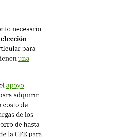
ento necesario
 elección
ticular para
tienen
una
el
apoyo
para adquirir
n costo de
argas de los
horro de hasta
 de la CFE para