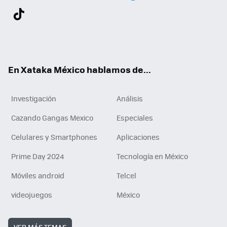
Twit
Fac
You
Inst
Tele
RSS
Flip
Link
ter
ebo
tub
agr
gra
boa
edI
Tikt
ok
e
am
m
rd
n
ok
En Xataka México hablamos de...
Investigación
Análisis
Cazando Gangas Mexico
Especiales
Celulares y Smartphones
Aplicaciones
Prime Day 2024
Tecnología en México
Móviles android
Telcel
videojuegos
México
VER MÁS TEMAS