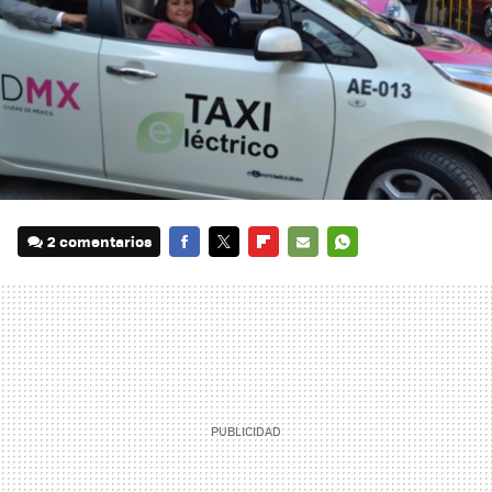
2 comentarios
FACEBOOK
TWITTER
FLIPBOARD
E-
WHATSAPP
MAIL