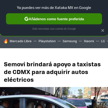
Ya puedes ver más de Xataka MX en Google
SELECCIÓN
GAMING
HOME
AUTO
TERRITORIO SAM
Añádenos como fuente preferida
Solo necesitas una cuenta de Google
×
HOY SE HABLA DE
Mercado Libre
Playstation
Samsung
Xiaomi
LG
Semovi brindará apoyo a taxistas
de CDMX para adquirir autos
eléctricos