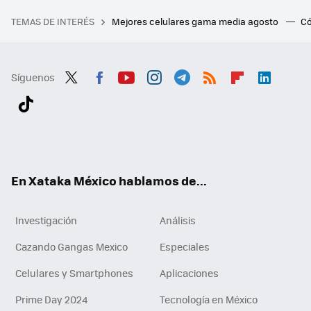
TEMAS DE INTERÉS
Mejores celulares gama media agosto
Có
Síguenos
Twit
Fac
You
Inst
Tele
RSS
Flip
Link
ter
ebo
tub
agr
gra
boa
edI
Tikt
ok
e
am
m
rd
n
ok
En Xataka México hablamos de...
Investigación
Análisis
Cazando Gangas Mexico
Especiales
Celulares y Smartphones
Aplicaciones
Prime Day 2024
Tecnología en México