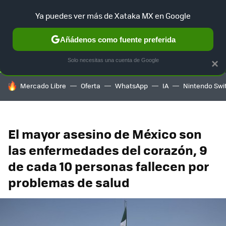
Ya puedes ver más de Xataka MX en Google
SELECCIÓN
GAMING
HOME
AUTO
TERRITORIO SAM
Añádenos como fuente preferida
Solo necesitas una cuenta de Google
×
HOY SE HABLA DE
Mercado Libre
Oferta
WhatsApp
IA
Nintendo Swi
El mayor asesino de México son
las enfermedades del corazón, 9
de cada 10 personas fallecen por
problemas de salud