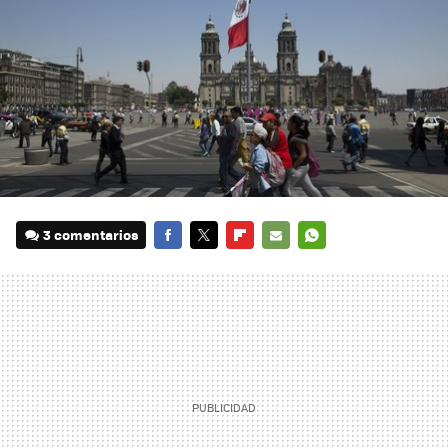
3 comentarios
FACEBOOK
TWITTER
FLIPBOARD
E-
WHATSAPP
MAIL