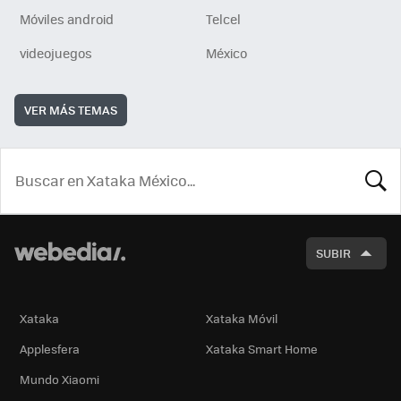
Móviles android
Telcel
videojuegos
México
VER MÁS TEMAS
BUSCA
SUBIR
Xataka
Xataka Móvil
Applesfera
Xataka Smart Home
Mundo Xiaomi