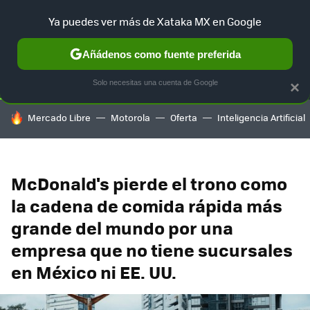
Ya puedes ver más de Xataka MX en Google
SELECCIÓN
GAMING
HOME
AUTO
TERRITORIO SAM
Añádenos como fuente preferida
Solo necesitas una cuenta de Google
×
HOY SE HABLA DE
Mercado Libre
Motorola
Oferta
Inteligencia Artificial
McDonald's pierde el trono como
la cadena de comida rápida más
grande del mundo por una
empresa que no tiene sucursales
en México ni EE. UU.