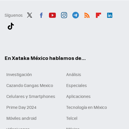
Síguenos
Twit
Fac
You
Inst
Tele
RSS
Flip
Link
ter
ebo
tub
agr
gra
boa
edI
Tikt
ok
e
am
m
rd
n
ok
En Xataka México hablamos de...
Investigación
Análisis
Cazando Gangas Mexico
Especiales
Celulares y Smartphones
Aplicaciones
Prime Day 2024
Tecnología en México
Móviles android
Telcel
videojuegos
México