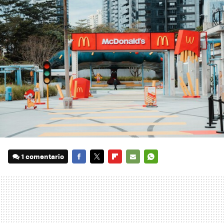
1 comentario
FACEBOOK
TWITTER
FLIPBOARD
E-
WHATSAPP
MAIL