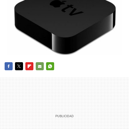
FACEBOOK
TWITTER
FLIPBOARD
E-
WHATSAPP
MAIL