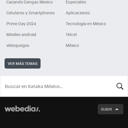
Cazando Gangas Mexico
Especiales
Celulares y Smartphones
Aplicaciones
Prime Day 2024
Tecnología en México
Móviles android
Telcel
videojuegos
México
VER MÁS TEMAS
BUSCA
SUBIR