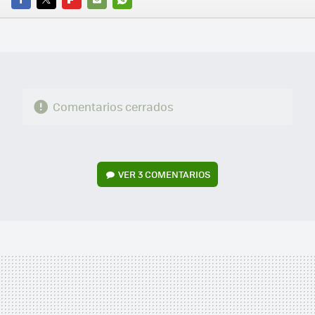
FACEBOOK
TWITTER
FLIPBOARD
E-
WHATSAPP
MAIL
Comentarios cerrados
VER
3 COMENTARIOS