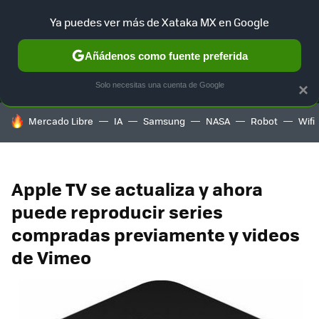
Ya puedes ver más de Xataka MX en Google
MENÚ
NUEVO
Añádenos como fuente preferida
SELECCIÓN
GAMING
HOME
AUTO
TERRITORIO SAM
Solo necesitas una cuenta de Google
×
HOY SE HABLA DE
Mercado Libre
IA
Samsung
NASA
Robot
Wifi
Apple TV se actualiza y ahora
puede reproducir series
compradas previamente y videos
de Vimeo