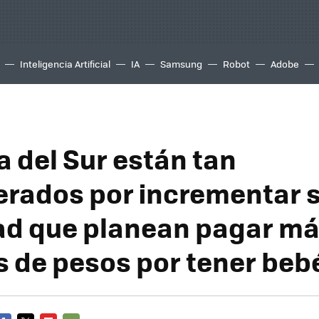
Inteligencia Artificial
IA
Samsung
Robot
Adobe
a del Sur están tan
rados por incrementar 
ad que planean pagar más
s de pesos por tener beb