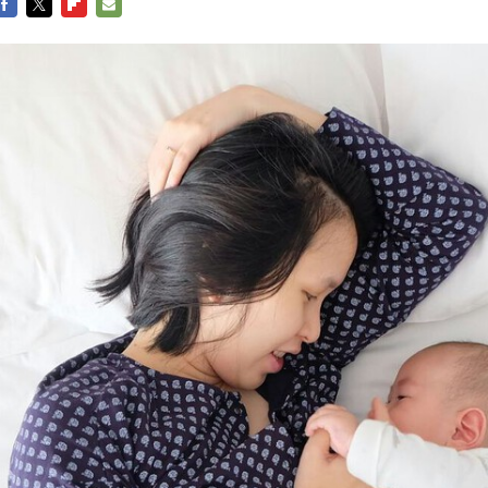
FACEBOOK
TWITTER
FLIPBOARD
E-
MAIL