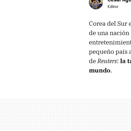
Editor
Corea del Sur 
de una nación 
entretenimient
pequeño país a
de
Reuters
:
la 
mundo
.