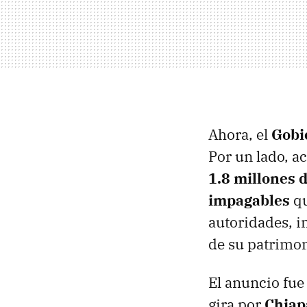
Ahora, el
Gobi
Por un lado, a
1.8 millones 
impagables
qu
autoridades, i
de su patrimon
El anuncio fue
gira por
Chiap