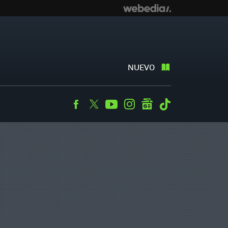
NUEVO
Facebook
Twitter
Youtube
Instagram
googlenews
Tiktok