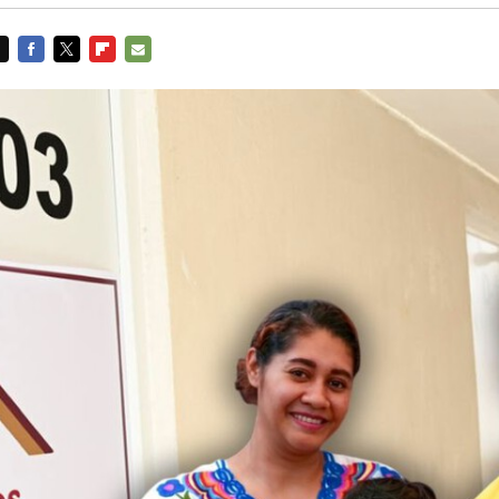
FACEBOOK
TWITTER
FLIPBOARD
E-
MAIL