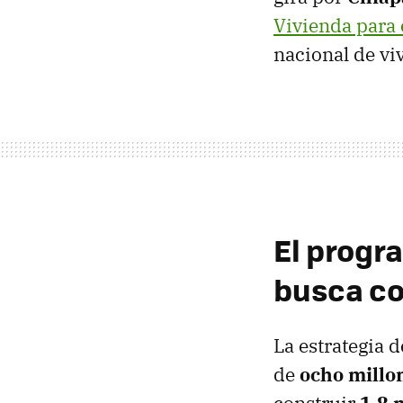
Vivienda para 
nacional de vi
El progr
busca co
La estrategia 
de
ocho
millo
construir
1.8 