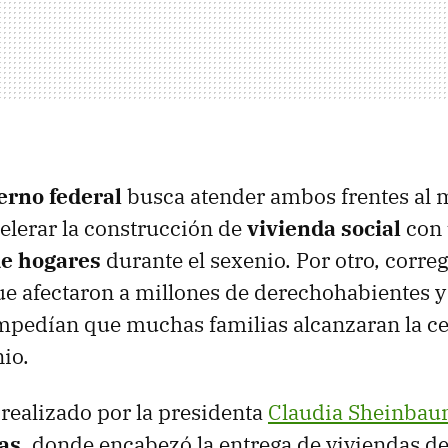
erno federal
busca atender ambos frentes al
celerar la construcción de
vivienda social
con 
de hogares
durante el sexenio. Por otro, correg
e afectaron a millones de derechohabientes y
mpedían que muchas familias alcanzaran la ce
io.
 realizado por la presidenta
Claudia Sheinba
as
, donde encabezó la entrega de viviendas d