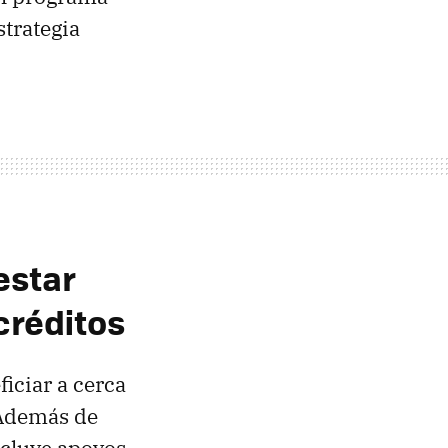
strategia
estar
créditos
iciar a cerca
 Además de
ncluye apoyos