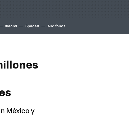
Xiaomi
SpaceX
Audífonos
millones
les
en México y