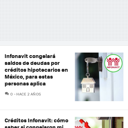
Infonavit congelará
saldos de deudas por
créditos hipotecarios en
México, para estas
personas aplica
COMENTARIOS
0
HACE 2 AÑOS
Créditos Infonavit: cómo
saber si congelaron mi