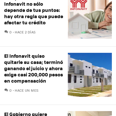
Infonavit no sólo
depende de tus puntos:
hay otra regla que puede
afectar tu crédito
COMENTARIOS
0
HACE 2 DÍAS
El Infonavit quiso
quitarle su casa; terminó
ganando el juicio y ahora
exige casi 200,000 pesos
en compensación
COMENTARIOS
0
HACE UN MES
El Gobierno quiere