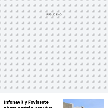
Infonavit y Fovissste
ahora podrán usar tus