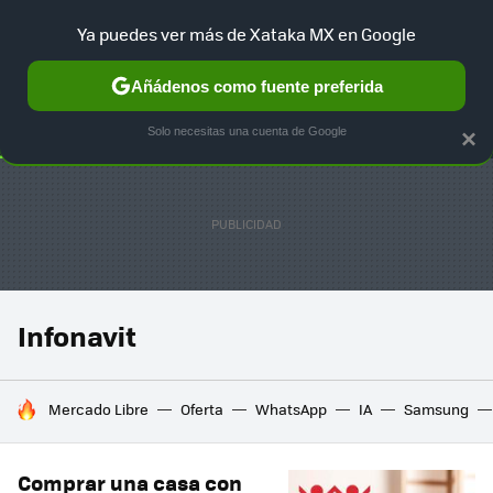
Ya puedes ver más de Xataka MX en Google
SELECCIÓN
GAMING
HOME
AUTO
TERRITORIO SAM
Añádenos como fuente preferida
Solo necesitas una cuenta de Google
×
Infonavit
HOY SE HABLA DE
Mercado Libre
Oferta
WhatsApp
IA
Samsung
Comprar una casa con