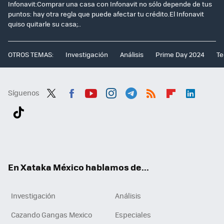
Infonavit:Comprar una casa con Infonavit no sólo depende de tus
puntos: hay otra regla que puede afectar tu crédito.El Infonavit
quiso quitarle su casa;..
OTROS TEMAS:
Investigación
Análisis
Prime Day 2024
Te
Síguenos
Twit
Fac
You
Inst
Tele
RSS
Flip
Link
ter
ebo
tub
agr
gra
boa
edI
Tikt
ok
e
am
m
rd
n
ok
En Xataka México hablamos de...
Investigación
Análisis
Cazando Gangas Mexico
Especiales