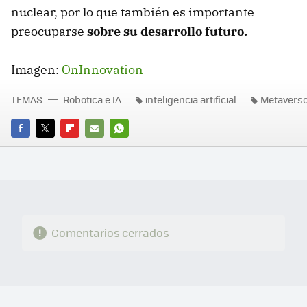
nuclear, por lo que también es importante
preocuparse
sobre su desarrollo futuro.
Imagen:
OnInnovation
TEMAS
Robotica e IA
inteligencia artificial
Metavers
FACEBOOK
TWITTER
FLIPBOARD
E-
WHATSAPP
MAIL
Comentarios cerrados