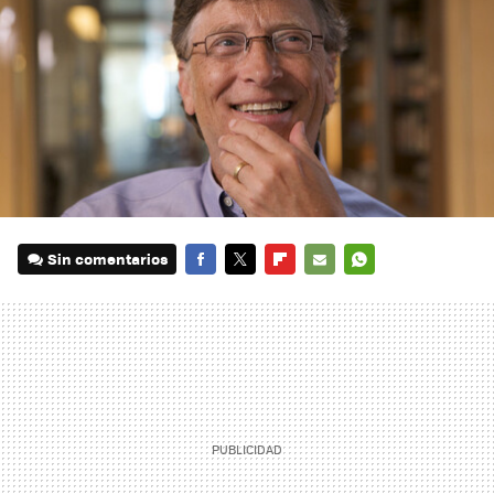
Sin comentarios
FACEBOOK
TWITTER
FLIPBOARD
E-
WHATSAPP
MAIL