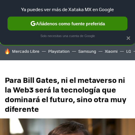
Ya puedes ver más de Xataka MX en Google
SELECCIÓN
GAMING
HOME
AUTO
TERRITORIO SAM
Añádenos como fuente preferida
Solo necesitas una cuenta de Google
×
HOY SE HABLA DE
Mercado Libre
Playstation
Samsung
Xiaomi
LG
Para Bill Gates, ni el metaverso ni
la Web3 será la tecnología que
dominará el futuro, sino otra muy
diferente