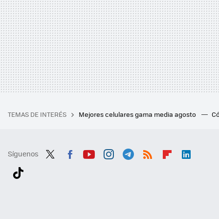
TEMAS DE INTERÉS
Mejores celulares gama media agosto
Có
Síguenos
Twit
Fac
You
Inst
Tele
RSS
Flip
Link
ter
ebo
tub
agr
gra
boa
edI
Tikt
ok
e
am
m
rd
n
ok